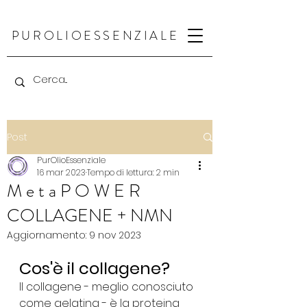
PUR
OLIO
ESSENZIALE
Post
PurOlioEssenziale
16 mar 2023
Tempo di lettura: 2 min
M e t a P O W E R
COLLAGENE + NMN
Aggiornamento:
9 nov 2023
Cos'è il collagene?
Il collagene - meglio conosciuto 
come gelatina - è la proteina 