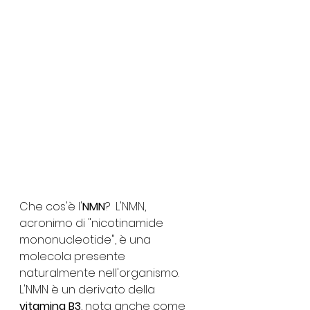
Che cos'è l'
NMN
?  L'NMN, 
acronimo di "nicotinamide 
mononucleotide", è una 
molecola presente 
naturalmente nell'organismo. 
L'NMN è un derivato della 
vitamina B3
, nota anche come 