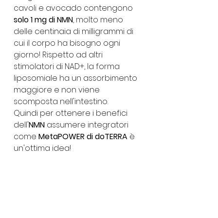
cavoli e avocado contengono 
solo 1 mg di NMN
, molto meno 
delle centinaia di milligrammi di 
cui il corpo ha bisogno ogni 
giorno! Rispetto ad altri 
stimolatori di NAD+, la forma 
liposomiale ha un assorbimento 
maggiore e non viene 
scomposta nell'intestino. 
Quindi per ottenere i benefici 
dell'
NMN
 assumere integratori 
come 
MetaPOWER di doTERRA 
è 
un'ottima idea!