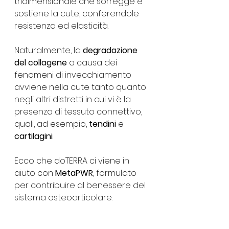
tridimensionale che sorregge e 
sostiene la cute, conferendole 
resistenza ed elasticità.
Naturalmente, la 
degradazione 
del collagene
 a causa dei 
fenomeni di invecchiamento 
avviene nella cute tanto quanto 
negli altri distretti in cui vi è la 
presenza di tessuto connettivo, 
quali, ad esempio, 
tendini
 e 
cartilagini
. 
Ecco che doTERRA ci viene in 
aiuto con 
MetaPWR
, formulato 
per contribuire al benessere del 
sistema osteoarticolare.