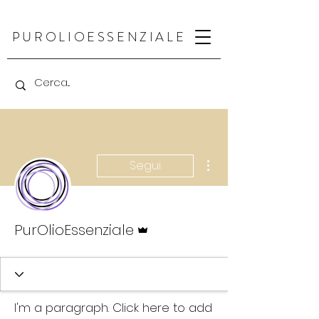
PUR
OLIO
ESSENZIALE
Altre azioni
Segui
Amministratore
PurOlioEssenziale
I'm a paragraph. Click here to add