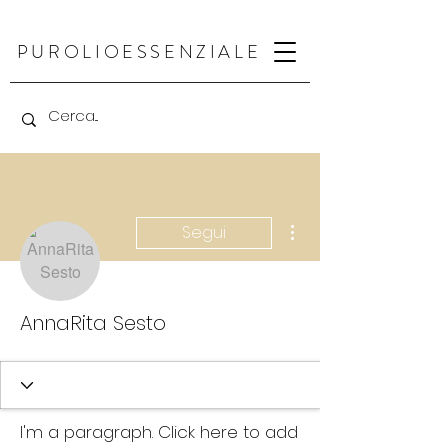
PUR
OLIO
ESSENZIALE
Altre azioni
Segui
AnnaRita Sesto
I'm a paragraph. Click here to add